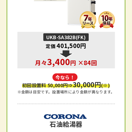
UKB-SA382B(FK)
401,500円
定価
3,400
月々
円 ×84回
今なら！
30,000円
初回設置料 50,000円
⇒
(※)
※金額は目安です。設置場所により金額が異なります。
石油給湯器