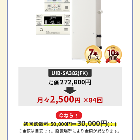
UIB-SA382(FK)
272,800円
定価
2,500
月々
円 ×84回
今なら！
30,000円
初回設置料 50,000円
⇒
(※)
※金額は目安です。設置場所により金額が異なります。