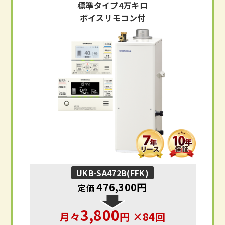
標準タイプ4万キロ
ボイスリモコン付
UKB-SA472B(FFK)
476,300円
定価
3,800
月々
円 ×84回