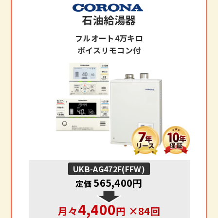
石油給湯器
フルオート4万キロ
ボイスリモコン付
UKB-AG472F(FFW)
565,400円
定価
4,400
月々
円 ×84回