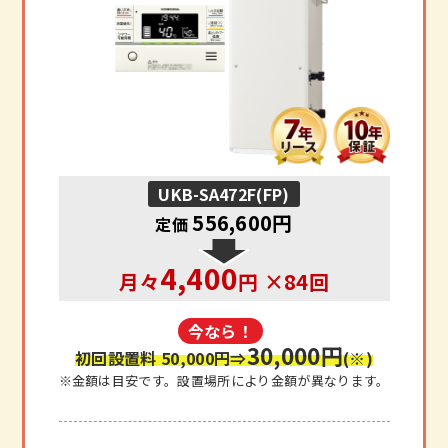
UKB-SA472F(FP)
556,600円
定価
4,400
月々
円 ×84回
今なら！
30,000円
初回設置料 50,000円
⇒
(※)
※金額は目安です。設置場所により金額が異なります。