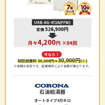
UKB-AG-472A(FFW)
526,900円
定価
4,200
月々
円 ×84回
今なら！
30,000円
初回設置料 50,000円
⇒
(※)
※金額は目安です。設置場所により金額が異なります。
石油給湯器
オートタイプ4万キロ