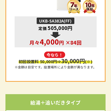
UKB-SA382A(FF)
505,000円
定価
4,000
月々
円 ×84回
今なら！
30,000円
初回設置料 50,000円
⇒
(※)
※金額は目安です。設置場所により金額が異なります。
給湯＋追いだきタイプ