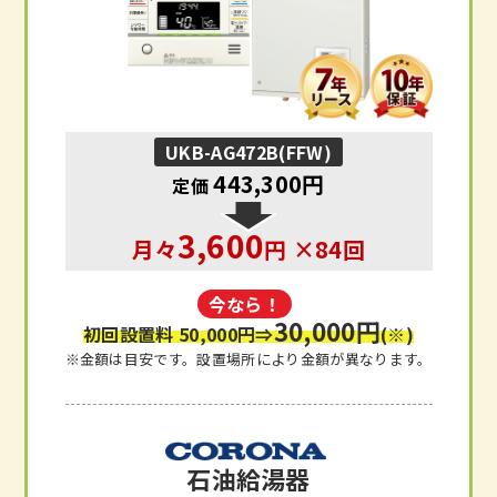
UKB-AG472B(FFW)
443,300円
定価
3,600
月々
円 ×84回
今なら！
30,000円
初回設置料 50,000円
⇒
(※)
※金額は目安です。設置場所により金額が異なります。
石油給湯器