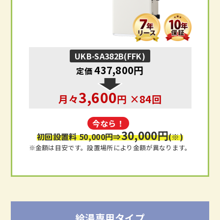
UKB-SA382B(FFK)
437,800円
定価
3,600
月々
円 ×84回
今なら！
30,000円
初回設置料 50,000円
⇒
(※)
※金額は目安です。設置場所により金額が異なります。
給湯専用タイプ