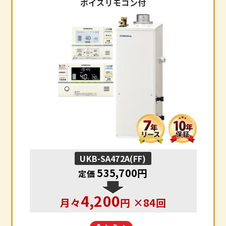
ボイスリモコン付
UKB-SA472A(FF)
535,700円
定価
4,200
月々
円 ×84回