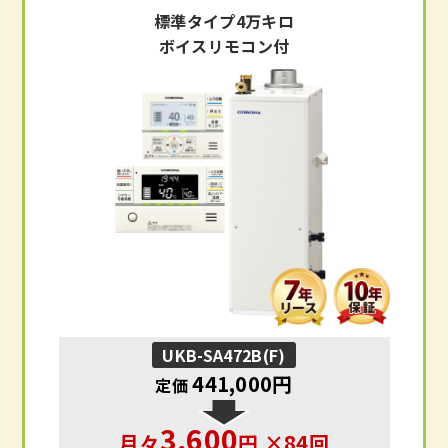
標準タイプ4万キロ
ボイスリモコン付
UKB-SA472B(F)
441,000円
定価
3,600
月々
円 ×84回