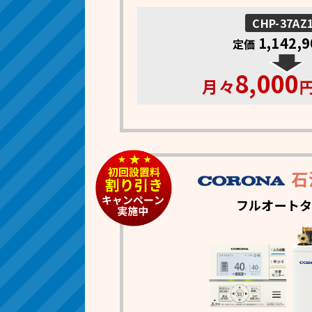
CHP-37AZ
1,142,
定価
8,000
月々
円
石
フルオート