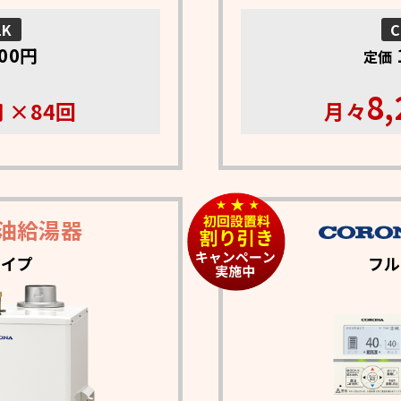
1K
C
900円
定価
8,
 ×84回
月々
油給湯器
タイプ
フル