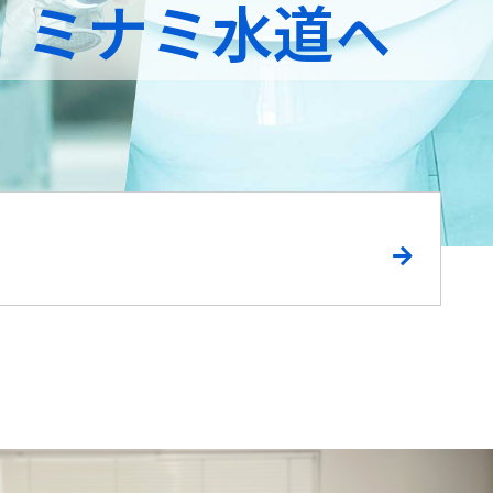
ミナミ水道
へ