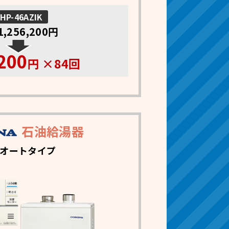
HP-46AZIK
1,256,200円
200
円 ×84回
石油給湯器
オートタイプ