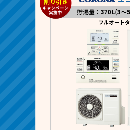
貯湯量：370L(3～
フルオート