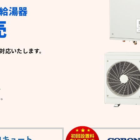
給湯器
売
対応いたします。
。
い。
コキュート